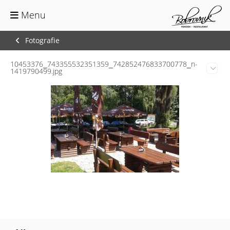
Menu
Fotografie
10453376_743355532351359_742852476833700778_n-
Ed
1419790499.jpg