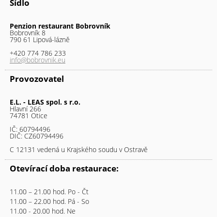
Sídlo
Penzion restaurant Bobrovník
Bobrovník 8
790 61 Lipová-lázně
+420 774 786 233
info@bobrovnik.eu
Provozovatel
E.L. - LEAS spol. s r.o.
Hlavní 266
74781 Otice
IČ: 60794496
DIČ: CZ60794496
C 12131 vedená u Krajského soudu v Ostravě
Otevírací doba restaurace:
11.00 – 21.00 hod. Po - Čt
11.00 – 22.00 hod. Pá - So
11.00 - 20.00 hod. Ne