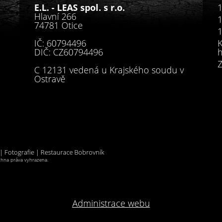
E.L. - LEAS spol. s r.o.
1
Hlavní 266
1
74781 Otice
1
IČ: 60794496
K
DIČ: CZ60794496
h
Z
C 12131 vedená u Krajského soudu v
Ostravě
 Fotografie | Restaurace Bobrovník
hna práva vyhrazena.
Administrace webu