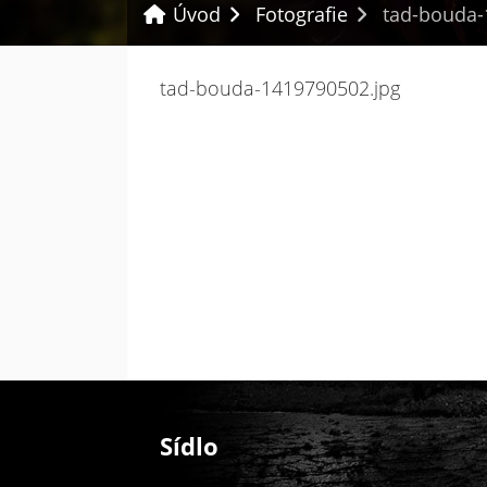
Úvod
Fotografie
tad-bouda-
tad-bouda-1419790502.jpg
Sídlo